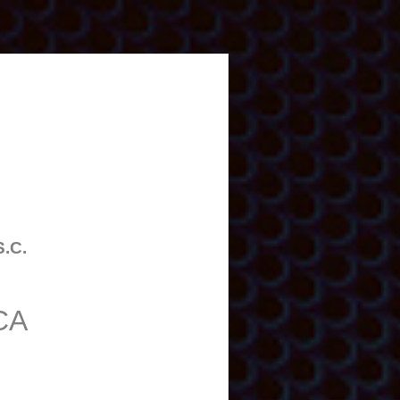
S.C.
CA