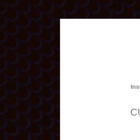
Ins
C