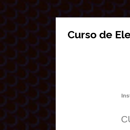
Curso de El
Ins
C