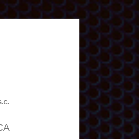
S.C.
CA