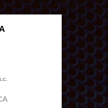
RA
S.C.
CA