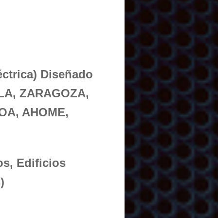
éctrica) Diseñado
ITLA, ZARAGOZA,
LOA, AHOME,
s, Edificios
)