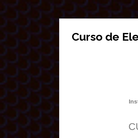
Curso de El
Ins
C