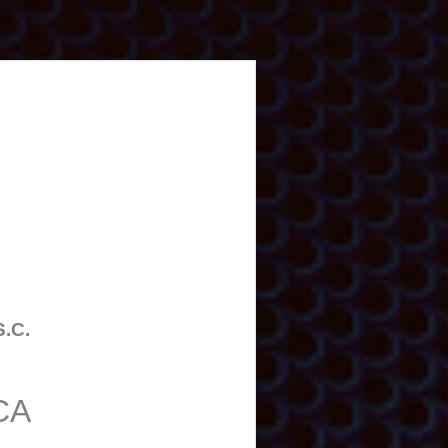
S.C.
CA