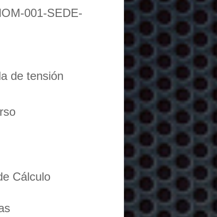
NOM-001-SEDE-
da de tensión
urso
de Cálculo
as