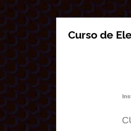
Curso de El
Ins
C