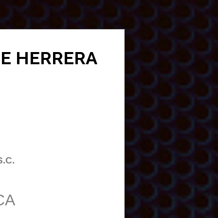
 DE HERRERA
S.C.
CA