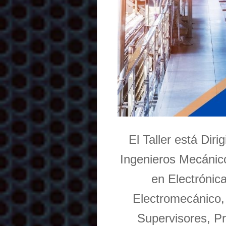
El Taller está Dir
Ingenieros Mecánico
en Electrónic
Electromecánico,
Supervisores, Pr