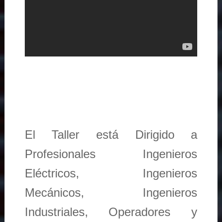
El Taller está Dirigido a
Profesionales Ingenieros
Eléctricos, Ingenieros
Mecánicos, Ingenieros
Industriales, Operadores y