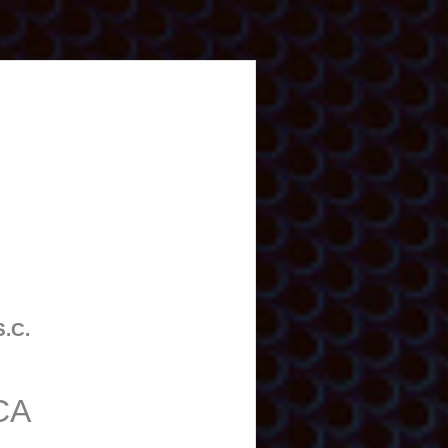
S.C.
CA