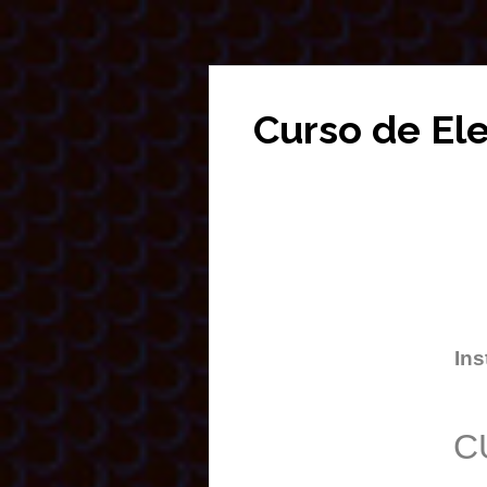
Curso de El
Ins
C