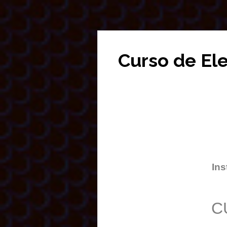
Curso de El
Ins
C