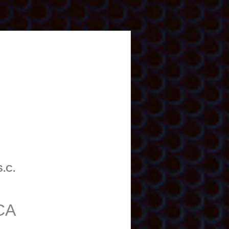
S.C.
CA