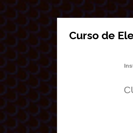
Curso de El
Ins
C