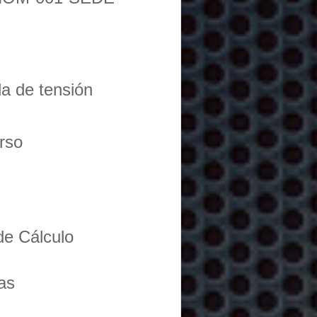
da de tensión
urso
de Cálculo
as