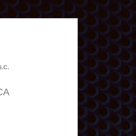
S.C.
CA