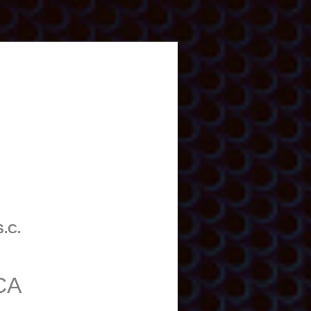
S.C.
CA