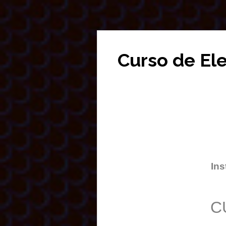
Curso de El
Ins
C