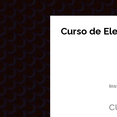
Curso de El
Ins
C