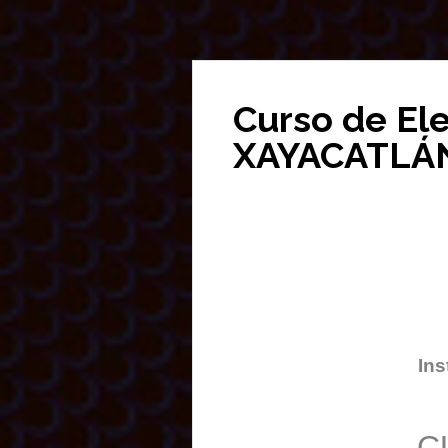
Curso de El
XAYACATLÁ
Ins
C