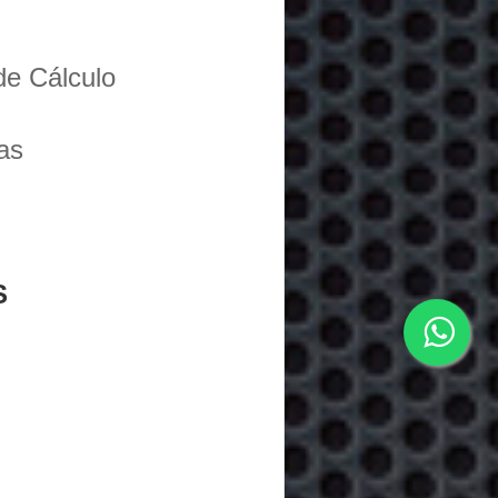
de Cálculo
as
S