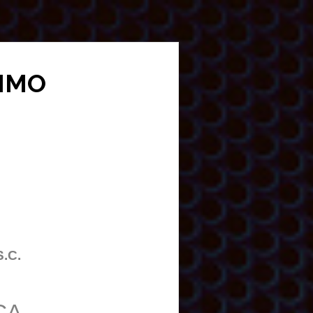
NIMO
S.C.
CA