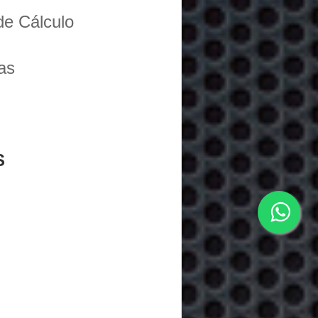
de Cálculo
as
S