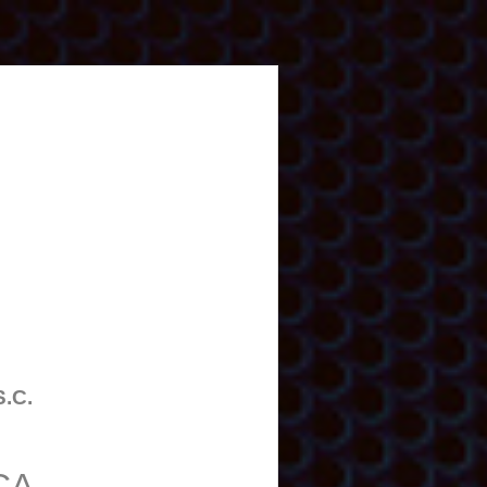
O
S.C.
CA