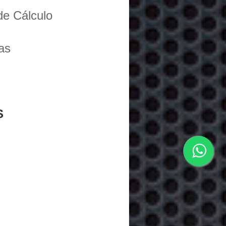
de Cálculo
as
S