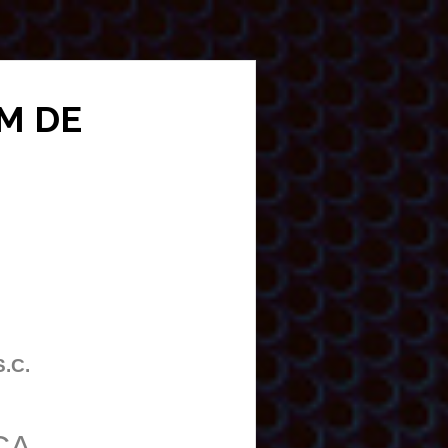
UM DE
S.C.
CA