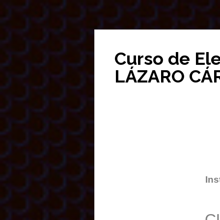
Curso de El
LÁZARO CÁ
Ins
C