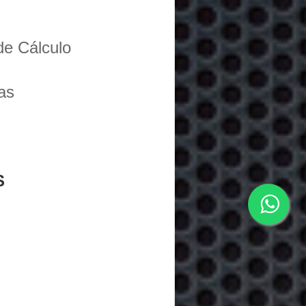
de Cálculo
as
S