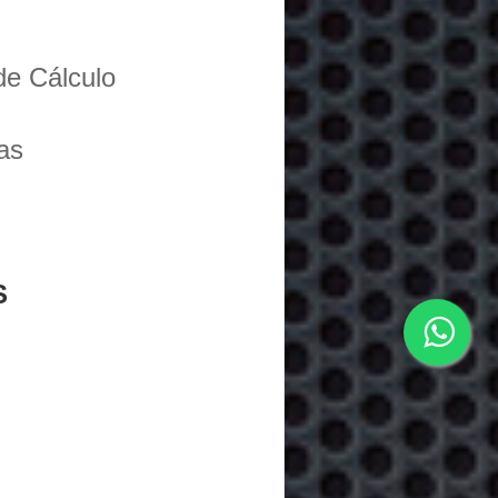
de Cálculo
as
S