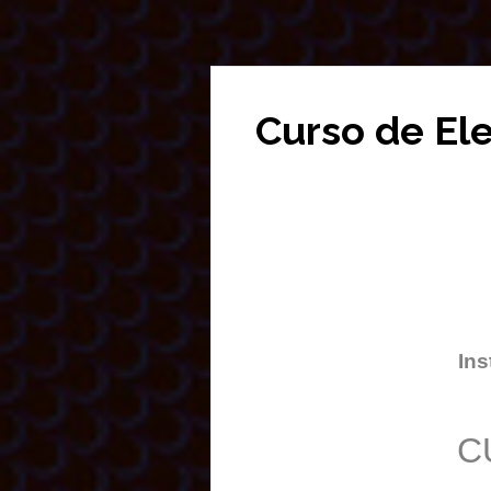
Curso de El
Ins
C