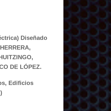
éctrica) Diseñado
E HERRERA,
UITZINGO,
CO DE LÓPEZ.
s, Edificios
)