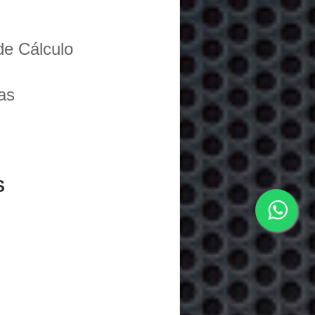
de Cálculo
as
S