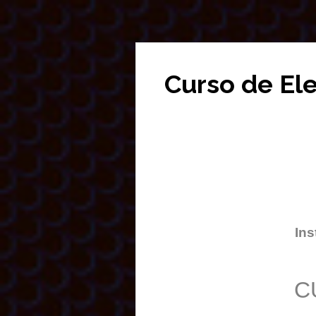
Curso de El
Ins
C