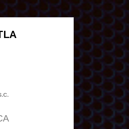
NTLA
S.C.
CA