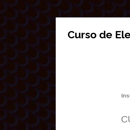
Curso de El
Ins
C