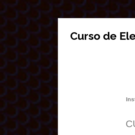
Curso de El
Ins
C