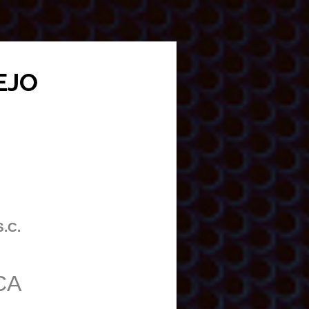
EJO
S.C.
CA