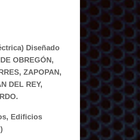
éctrica) Diseñado
AS DE OBREGÓN,
RRES, ZAPOPAN,
N DEL REY,
RDO.
s, Edificios
)