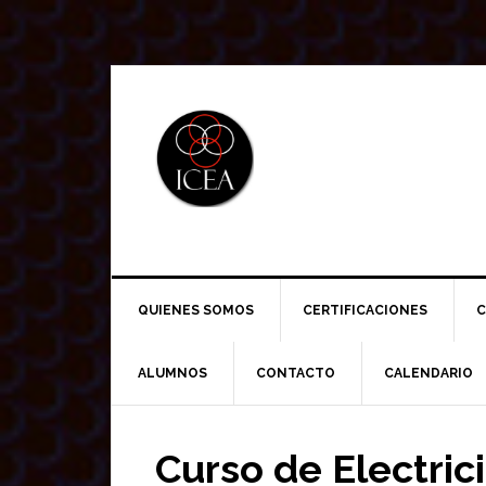
Saltar
Saltar
Saltar
a
al
a
la
contenido
la
navegación
principal
barra
principal
lateral
principal
QUIENES SOMOS
CERTIFICACIONES
C
ALUMNOS
CONTACTO
CALENDARIO
Curso de Electri