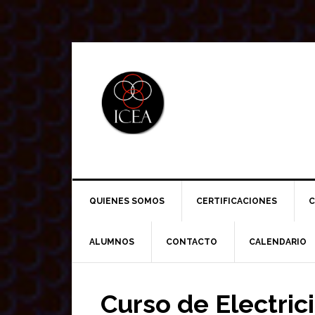
Saltar
Saltar
Saltar
a
al
a
la
contenido
la
navegación
principal
barra
principal
lateral
principal
QUIENES SOMOS
CERTIFICACIONES
C
ALUMNOS
CONTACTO
CALENDARIO
Curso de Electri