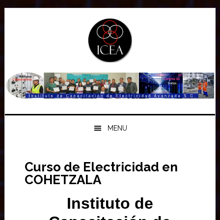
Saltar
Saltar
Saltar
a
al
a
la
contenido
la
navegación
principal
barra
principal
lateral
principal
MENU
Curso de Electricidad en
COHETZALA
Instituto de