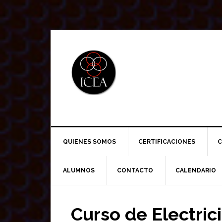
Saltar
Saltar
Saltar
a
al
a
la
contenido
la
navegación
principal
barra
principal
lateral
principal
QUIENES SOMOS
CERTIFICACIONES
C
ALUMNOS
CONTACTO
CALENDARIO
Curso de Electri