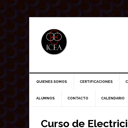
Saltar
Saltar
Saltar
a
al
a
la
contenido
la
navegación
principal
barra
principal
lateral
principal
QUIENES SOMOS
CERTIFICACIONES
C
ALUMNOS
CONTACTO
CALENDARIO
Curso de Electri