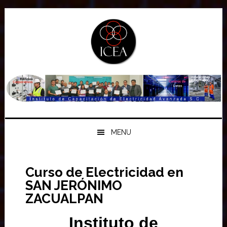
Saltar
Saltar
Saltar
a
al
a
la
contenido
la
navegación
principal
barra
principal
lateral
principal
MENU
Curso de Electricidad en
SAN JERÓNIMO
ZACUALPAN
Instituto de