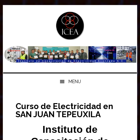
Saltar
Saltar
Saltar
a
al
a
la
contenido
la
navegación
principal
barra
principal
lateral
principal
MENU
Curso de Electricidad en
SAN JUAN TEPEUXILA
Instituto de