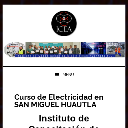
Saltar
Saltar
Saltar
a
al
a
la
contenido
la
navegación
principal
barra
principal
lateral
principal
MENU
Curso de Electricidad en
SAN MIGUEL HUAUTLA
Instituto de