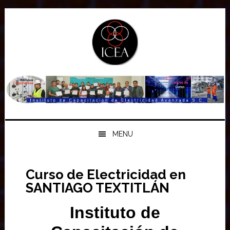
Saltar
Saltar
Saltar
a
al
a
la
contenido
la
navegación
principal
barra
principal
lateral
principal
MENU
Curso de Electricidad en
SANTIAGO TEXTITLÁN
Instituto de