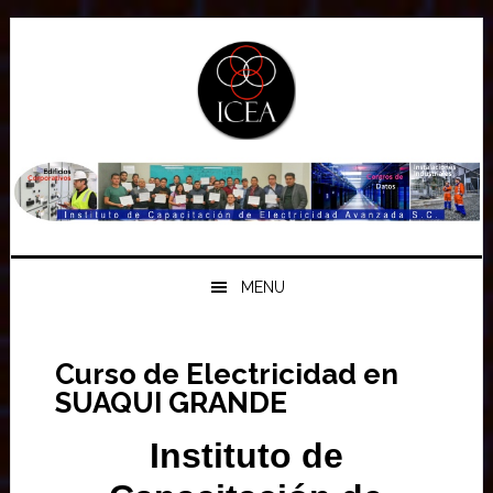
Saltar
Saltar
Saltar
a
al
a
la
contenido
la
navegación
principal
barra
principal
lateral
principal
MENU
Curso de Electricidad en
SUAQUI GRANDE
Instituto de