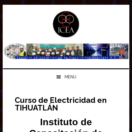
Saltar
Saltar
Saltar
a
al
a
la
contenido
la
navegación
principal
barra
principal
lateral
principal
MENU
Curso de Electricidad en
TIHUATLÁN
Instituto de