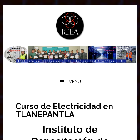
Saltar
Saltar
Saltar
a
al
a
la
contenido
la
navegación
principal
barra
principal
lateral
principal
MENU
Curso de Electricidad en
TLANEPANTLA
Instituto de