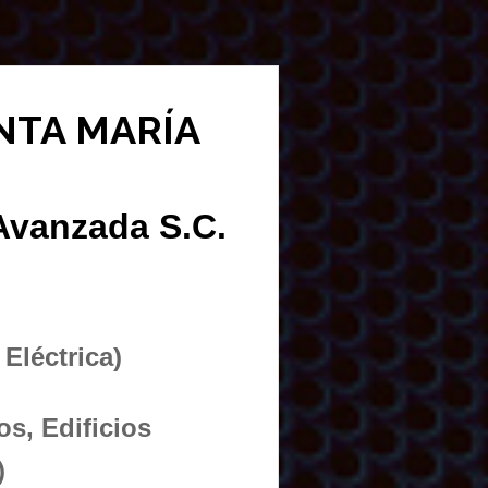
SANTA MARÍA
 Avanzada S.C.
 Eléctrica)
os, Edificios
s)