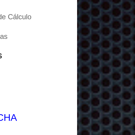
de Cálculo
cas
S
ECHA