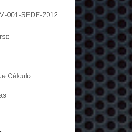
M-001-SEDE-2012
urso
de Cálculo
as