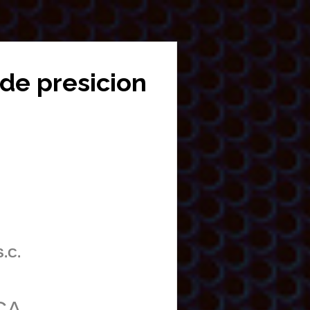
 de presicion
S.C.
CA