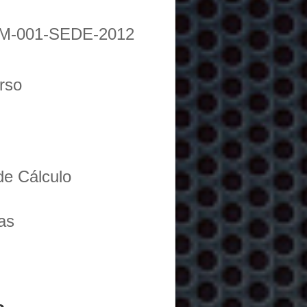
M-001-SEDE-2012
urso
de Cálculo
as