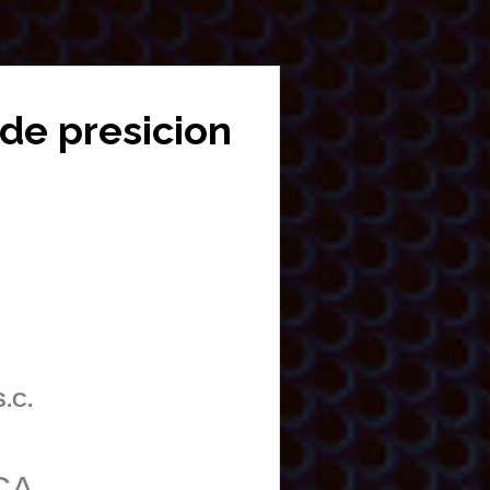
 de presicion
S.C.
CA