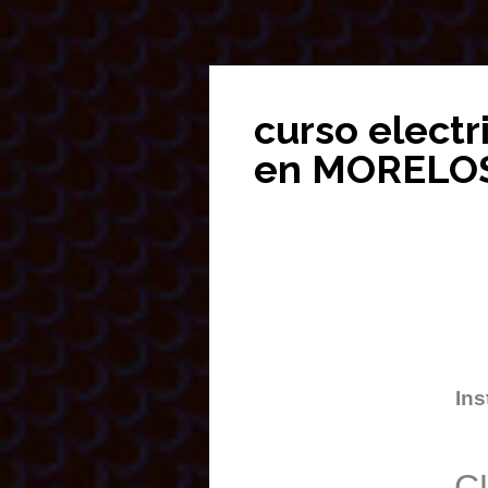
curso electr
en MORELO
Ins
C