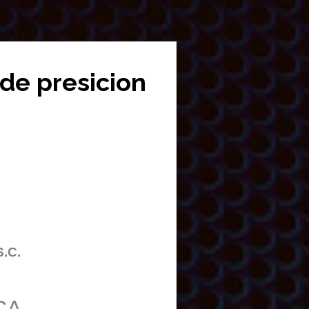
 de presicion
S.C.
CA