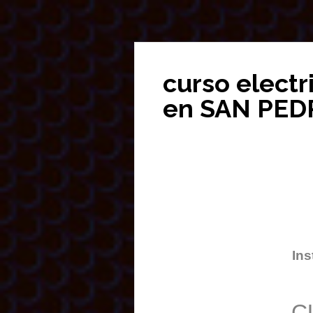
curso electr
en SAN PE
Ins
C