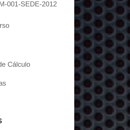
M-001-SEDE-2012
urso
de Cálculo
as
S