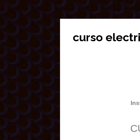
curso elect
Ins
C