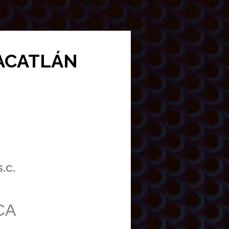
HUACATLÁN
S.C.
CA