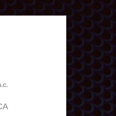
S.C.
CA