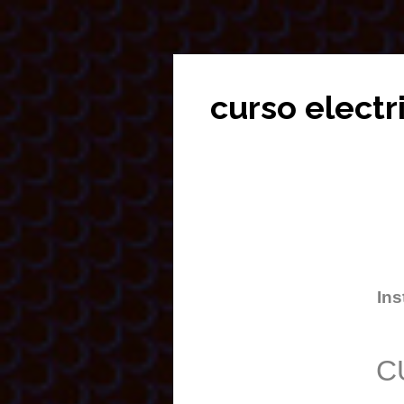
curso electr
Ins
C