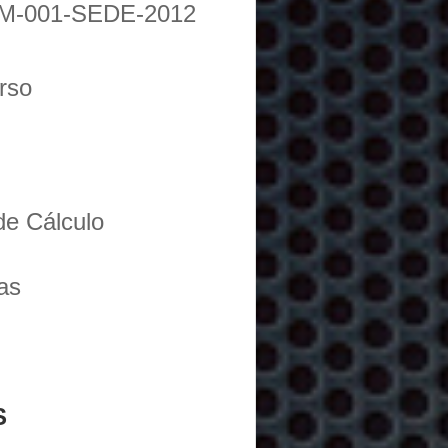
M-001-SEDE-2012
urso
de Cálculo
as
S