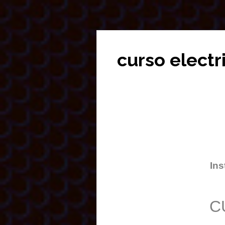
curso electr
Ins
C