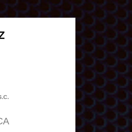
Z
S.C.
CA