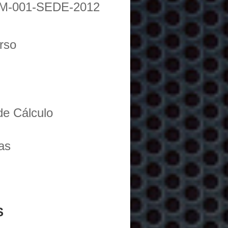
M-001-SEDE-2012
urso
de Cálculo
as
S