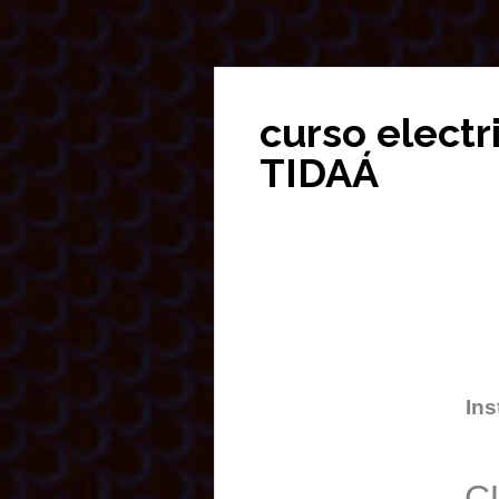
curso elect
TIDAÁ
Ins
C