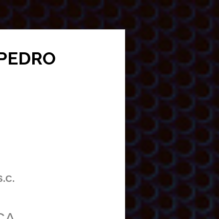
N PEDRO
S.C.
CA