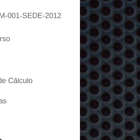
M-001-SEDE-2012
urso
de Cálculo
as