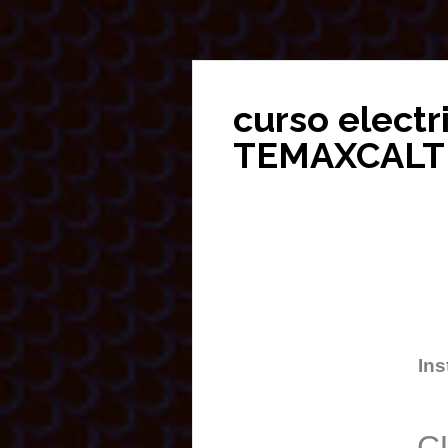
curso elect
TEMAXCALT
Ins
C