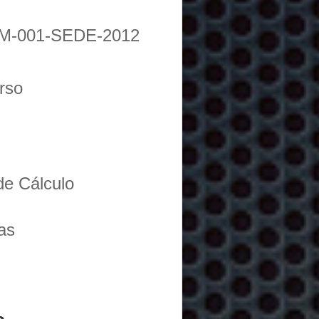
M-001-SEDE-2012
urso
de Cálculo
as