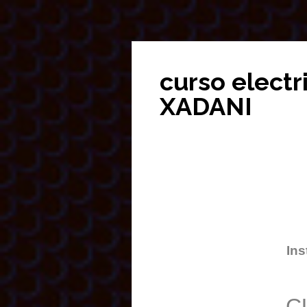
curso elect
XADANI
Ins
C