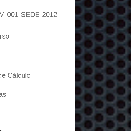
M-001-SEDE-2012
urso
de Cálculo
as