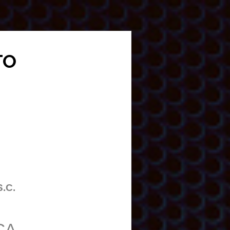
TO
S.C.
CA