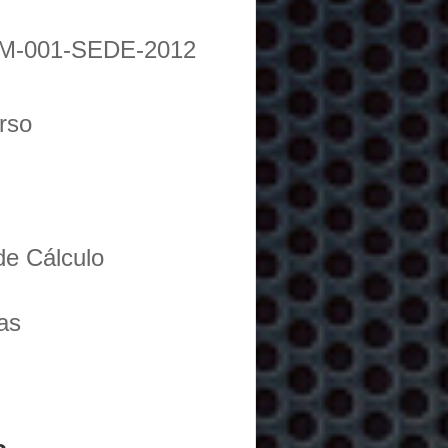
M-001-SEDE-2012
urso
de Cálculo
as