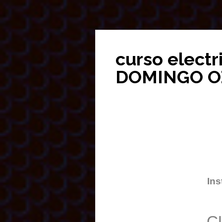
curso elect
DOMINGO O
Ins
C