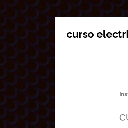
curso elect
Ins
C