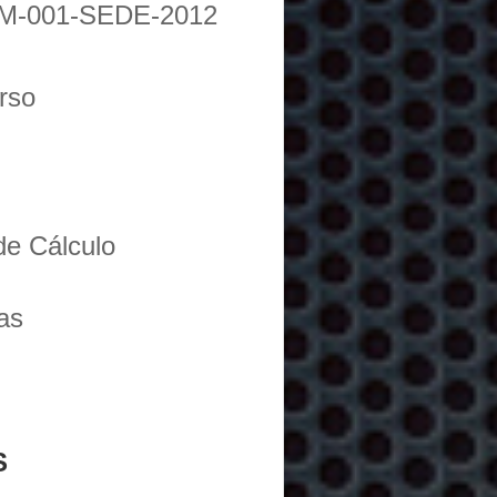
M-001-SEDE-2012
urso
de Cálculo
as
S