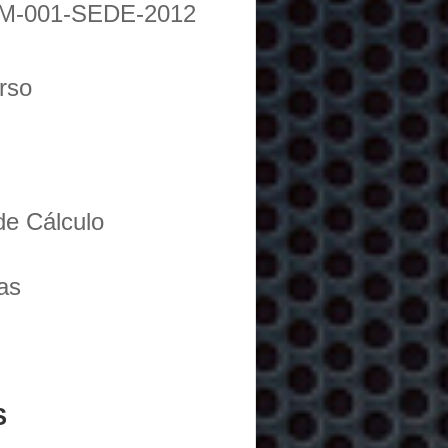
M-001-SEDE-2012
urso
de Cálculo
as
S