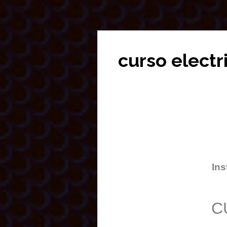
curso elect
Ins
C