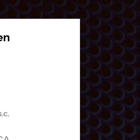
en
S.C.
CA