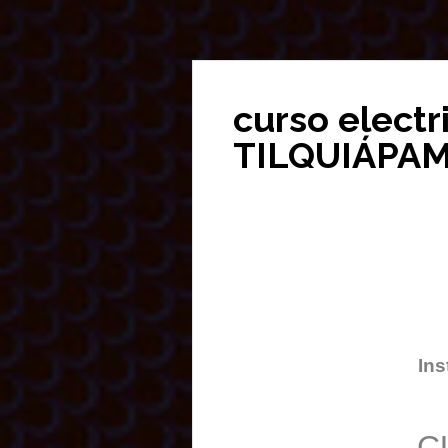
curso elect
TILQUIÁPA
Ins
C