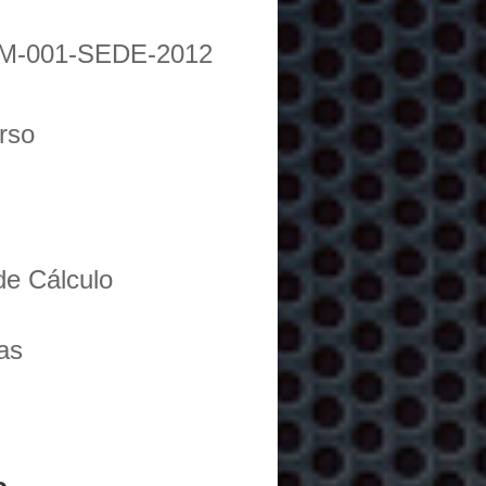
M-001-SEDE-2012
urso
de Cálculo
as